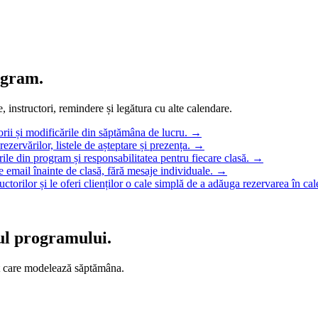
ogram.
, instructori, remindere și legătura cu alte calendare.
torii și modificările din săptămâna de lucru.
→
ezervărilor, listele de așteptare și prezența.
→
orile din program și responsabilitatea pentru fiecare clasă.
→
pe email înainte de clasă, fără mesaje individuale.
→
torilor și le oferi clienților o cale simplă de a adăuga rezervarea în cal
rul programului.
reț care modelează săptămâna.