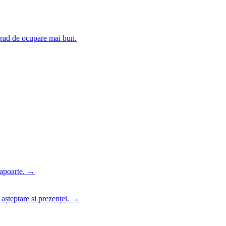
 grad de ocupare mai bun.
rapoarte.
→
 așteptare și prezenței.
→