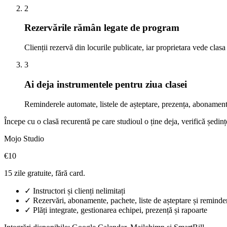
2
Rezervările rămân legate de program
Clienții rezervă din locurile publicate, iar proprietara vede clas
3
Ai deja instrumentele pentru ziua clasei
Reminderele automate, listele de așteptare, prezența, abonament
Începe cu o clasă recurentă pe care studioul o ține deja, verifică ședinț
Mojo Studio
€10
15 zile gratuite, fără card.
✓
Instructori și clienți nelimitați
✓
Rezervări, abonamente, pachete, liste de așteptare și remind
✓
Plăți integrate, gestionarea echipei, prezență și rapoarte