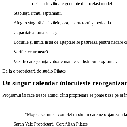
Clasele viitoare generate din același model
Stabilești ritmul săptămânii
Alegi o singură dată zilele, ora, instructorul și perioada.
Capacitatea rămâne atașată
Locurile și limita listei de așteptare se păstrează pentru fiecare c
Verifici ce urmează
Vezi fiecare ședință viitoare înainte să distribui programul.
De la o proprietară de studio Pilates
Un singur calendar înlocuiește reorganizar
Programul își face treaba atunci când proprietara se poate baza pe el î
“
"Mojo a schimbat complet modul în care ne organizăm la s
Sarah Vale
Proprietară, CoreAlign Pilates