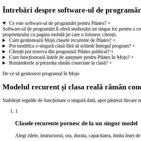
Întrebări despre software-ul de programări
Ce este software-ul de programări pentru Pilates?
+
Software-ul de programări îi oferă studioului un singur loc pentru a cre
proprietarului cu pagina mobilă pe care o folosesc clienții.
Cum gestionează Mojo clasele recurente de Pilates?
+
Pot modifica o singură clasă fără să schimb întregul program?
+
Clienții pot rezerva din programul Pilates publicat?
+
Cum funcționează listele de așteptare pentru Pilates în Mojo?
+
Reminderele și prezența rămân conectate la clasă?
+
De ce să gestionezi programul în Mojo
Modelul recurent și clasa reală rămân cone
Stabilești regulile de funcționare o singură dată, apoi păstrezi fiecare r
1
Clasele recurente pornesc de la un singur model
Alegi zilele, instructorul, ora, durata, capacitatea, limita listei 