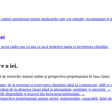
si cadrul operational pentru studiourile care vor retentie, recomandari si
uni
acest cadru pas cu pas ca sa-ti protejezi marja si increderea clientilor.
 o iei.
e rezervări, traseul online și perspectiva proprietarului în ziua clasei.
ates, de la program și rezervarea clientului până la comunicare, plăți și 
client de la alegerea clasei până la abonament, reminder și prezență.
→
ile disponibile și rezervă din browserul telefonului.
→
spectiva proprietarului asupra orelor, instructorilor, capacității, listei de