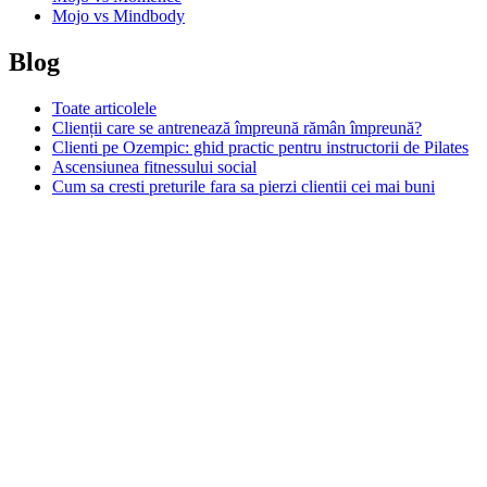
Mojo vs Mindbody
Blog
Toate articolele
Clienții care se antrenează împreună rămân împreună?
Clienti pe Ozempic: ghid practic pentru instructorii de Pilates
Ascensiunea fitnessului social
Cum sa cresti preturile fara sa pierzi clientii cei mai buni