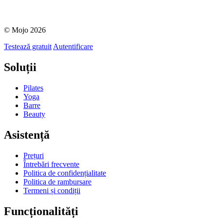
© Mojo 2026
Testează gratuit
Autentificare
Soluții
Pilates
Yoga
Barre
Beauty
Asistență
Prețuri
Întrebări frecvente
Politica de confidențialitate
Politica de rambursare
Termeni și condiții
Funcționalități