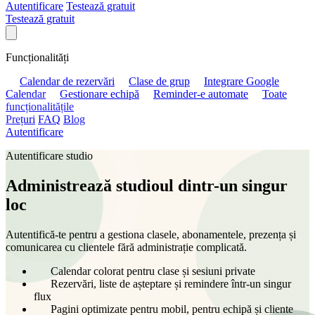
Autentificare
Testează gratuit
Testează gratuit
Funcționalități
Calendar de rezervări
Clase de grup
Integrare Google
Calendar
Gestionare echipă
Reminder-e automate
Toate
funcționalitățile
Prețuri
FAQ
Blog
Autentificare
Autentificare studio
Administrează studioul dintr-un singur
loc
Autentifică-te pentru a gestiona clasele, abonamentele, prezența și
comunicarea cu clientele fără administrație complicată.
Calendar colorat pentru clase și sesiuni private
Rezervări, liste de așteptare și remindere într-un singur
flux
Pagini optimizate pentru mobil, pentru echipă și cliente