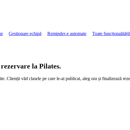
ar
Gestionare echipă
Reminder-e automate
Toate funcționalități
rezervare la Pilates.
. Clienții văd clasele pe care le-ai publicat, aleg ora și finalizează re